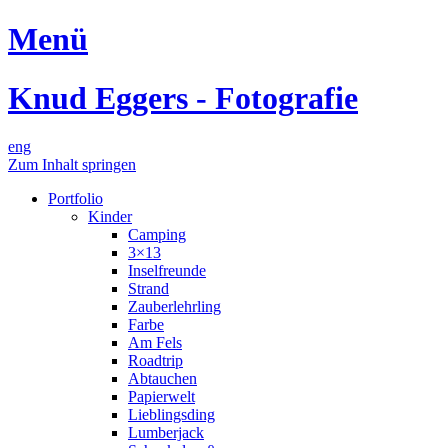
Menü
Knud Eggers - Fotografie
eng
Zum Inhalt springen
Portfolio
Kinder
Camping
3×13
Inselfreunde
Strand
Zauberlehrling
Farbe
Am Fels
Roadtrip
Abtauchen
Papierwelt
Lieblingsding
Lumberjack