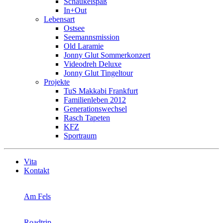
Schaukelspaß
In+Out
Lebensart
Ostsee
Seemannsmission
Old Laramie
Jonny Glut Sommerkonzert
Videodreh Deluxe
Jonny Glut Tingeltour
Projekte
TuS Makkabi Frankfurt
Familienleben 2012
Generationswechsel
Rasch Tapeten
KFZ
Sportraum
Vita
Kontakt
Am Fels
Roadtrip