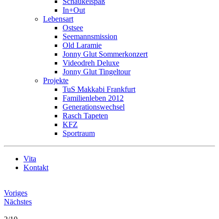
Schaukelspaß
In+Out
Lebensart
Ostsee
Seemannsmission
Old Laramie
Jonny Glut Sommerkonzert
Videodreh Deluxe
Jonny Glut Tingeltour
Projekte
TuS Makkabi Frankfurt
Familienleben 2012
Generationswechsel
Rasch Tapeten
KFZ
Sportraum
Vita
Kontakt
Voriges
Nächstes