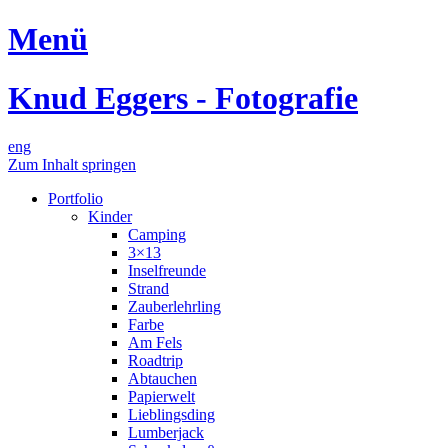
Menü
Knud Eggers - Fotografie
eng
Zum Inhalt springen
Portfolio
Kinder
Camping
3×13
Inselfreunde
Strand
Zauberlehrling
Farbe
Am Fels
Roadtrip
Abtauchen
Papierwelt
Lieblingsding
Lumberjack