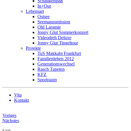
Schaukelspaß
In+Out
Lebensart
Ostsee
Seemannsmission
Old Laramie
Jonny Glut Sommerkonzert
Videodreh Deluxe
Jonny Glut Tingeltour
Projekte
TuS Makkabi Frankfurt
Familienleben 2012
Generationswechsel
Rasch Tapeten
KFZ
Sportraum
Vita
Kontakt
Voriges
Nächstes