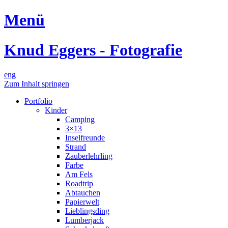
Menü
Knud Eggers - Fotografie
eng
Zum Inhalt springen
Portfolio
Kinder
Camping
3×13
Inselfreunde
Strand
Zauberlehrling
Farbe
Am Fels
Roadtrip
Abtauchen
Papierwelt
Lieblingsding
Lumberjack