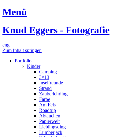
Menü
Knud Eggers - Fotografie
eng
Zum Inhalt springen
Portfolio
Kinder
Camping
3×13
Inselfreunde
Strand
Zauberlehrling
Farbe
Am Fels
Roadtrip
Abtauchen
Papierwelt
Lieblingsding
Lumberjack