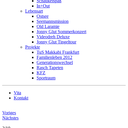
Schaukelspaß
In+Out
Lebensart
Ostsee
Seemannsmission
Old Laramie
Jonny Glut Sommerkonzert
Videodreh Deluxe
Jonny Glut Tingeltour
Projekte
TuS Makkabi Frankfurt
Familienleben 2012
Generationswechsel
Rasch Tapeten
KFZ
Sportraum
Vita
Kontakt
Voriges
Nächstes