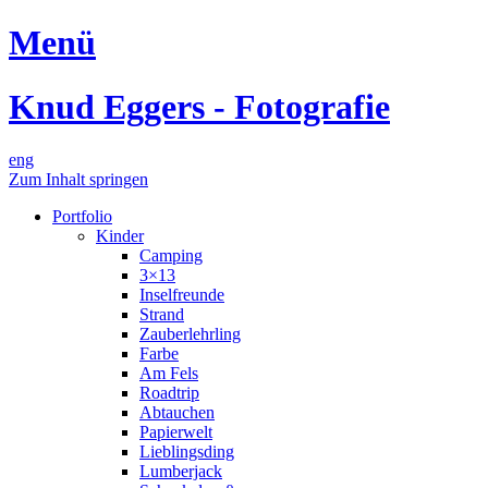
Menü
Knud Eggers - Fotografie
eng
Zum Inhalt springen
Portfolio
Kinder
Camping
3×13
Inselfreunde
Strand
Zauberlehrling
Farbe
Am Fels
Roadtrip
Abtauchen
Papierwelt
Lieblingsding
Lumberjack