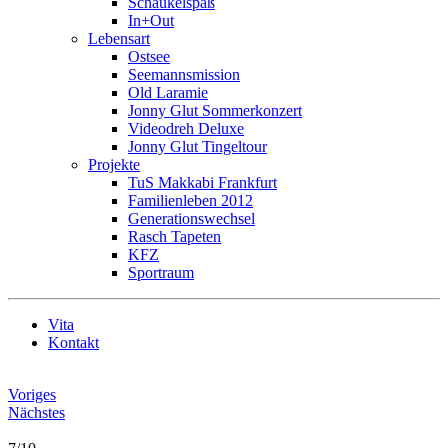
Schaukelspaß
In+Out
Lebensart
Ostsee
Seemannsmission
Old Laramie
Jonny Glut Sommerkonzert
Videodreh Deluxe
Jonny Glut Tingeltour
Projekte
TuS Makkabi Frankfurt
Familienleben 2012
Generationswechsel
Rasch Tapeten
KFZ
Sportraum
Vita
Kontakt
Voriges
Nächstes