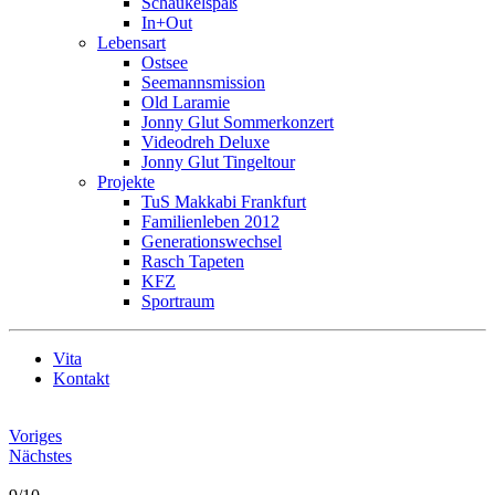
Schaukelspaß
In+Out
Lebensart
Ostsee
Seemannsmission
Old Laramie
Jonny Glut Sommerkonzert
Videodreh Deluxe
Jonny Glut Tingeltour
Projekte
TuS Makkabi Frankfurt
Familienleben 2012
Generationswechsel
Rasch Tapeten
KFZ
Sportraum
Vita
Kontakt
Voriges
Nächstes