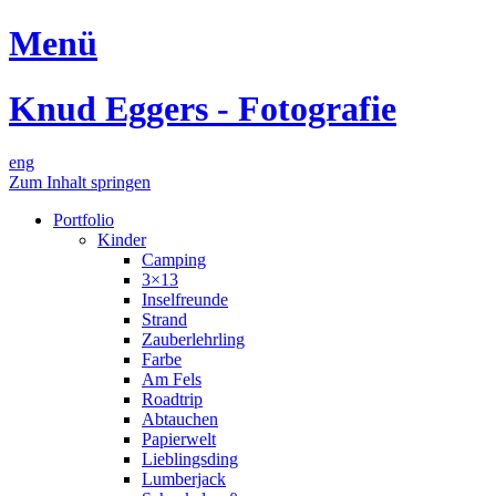
Menü
Knud Eggers - Fotografie
eng
Zum Inhalt springen
Portfolio
Kinder
Camping
3×13
Inselfreunde
Strand
Zauberlehrling
Farbe
Am Fels
Roadtrip
Abtauchen
Papierwelt
Lieblingsding
Lumberjack